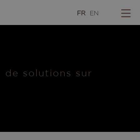
FR
EN
 de solutions sur